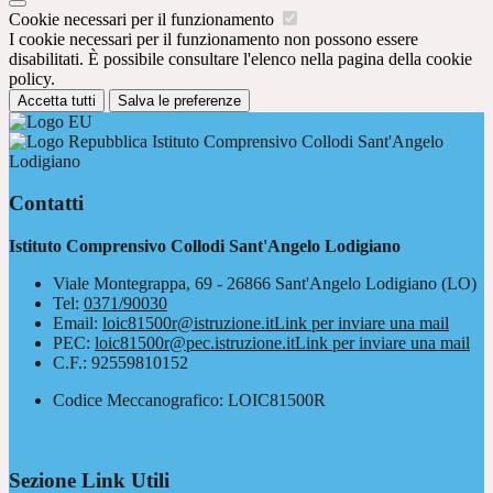
Cookie necessari per il funzionamento
I cookie necessari per il funzionamento non possono essere
disabilitati. È possibile consultare l'elenco nella pagina della cookie
policy.
Accetta tutti
Salva le preferenze
Istituto Comprensivo Collodi Sant'Angelo
Lodigiano
Contatti
Istituto Comprensivo Collodi Sant'Angelo Lodigiano
Viale Montegrappa, 69 - 26866 Sant'Angelo Lodigiano (LO)
Tel:
0371/90030
Email:
loic81500r@istruzione.it
Link per inviare una mail
PEC:
loic81500r@pec.istruzione.it
Link per inviare una mail
C.F.: 92559810152
Codice Meccanografico: LOIC81500R
Sezione Link Utili