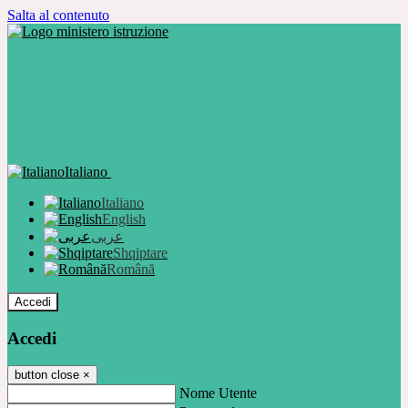
Salta al contenuto
Italiano
Italiano
English
عربى
Shqiptare
Română
Accedi
Accedi
button close
×
Nome Utente