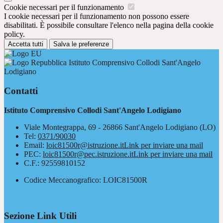
Cookie necessari per il funzionamento
I cookie necessari per il funzionamento non possono essere
disabilitati. È possibile consultare l'elenco nella pagina della cookie
policy.
Accetta tutti
Salva le preferenze
Istituto Comprensivo Collodi Sant'Angelo
Lodigiano
Contatti
Istituto Comprensivo Collodi Sant'Angelo Lodigiano
Viale Montegrappa, 69 - 26866 Sant'Angelo Lodigiano (LO)
Tel:
0371/90030
Email:
loic81500r@istruzione.it
Link per inviare una mail
PEC:
loic81500r@pec.istruzione.it
Link per inviare una mail
C.F.: 92559810152
Codice Meccanografico: LOIC81500R
Sezione Link Utili