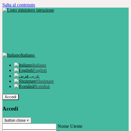
Salta al contenuto
Italiano
Italiano
English
عربى
Shqiptare
Română
Accedi
Accedi
button close
×
Nome Utente