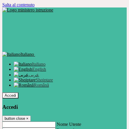
Salta al contenuto
Italiano
Italiano
English
عربى
Shqiptare
Română
Accedi
Accedi
button close
×
Nome Utente