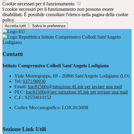
Cookie necessari per il funzionamento
I cookie necessari per il funzionamento non possono essere
disabilitati. È possibile consultare l'elenco nella pagina della cookie
policy.
Accetta tutti
Salva le preferenze
Istituto Comprensivo Collodi Sant'Angelo
Lodigiano
Contatti
Istituto Comprensivo Collodi Sant'Angelo Lodigiano
Viale Montegrappa, 69 - 26866 Sant'Angelo Lodigiano (LO)
Tel:
0371/90030
Email:
loic81500r@istruzione.it
Link per inviare una mail
PEC:
loic81500r@pec.istruzione.it
Link per inviare una mail
C.F.: 92559810152
Codice Meccanografico: LOIC81500R
Sezione Link Utili