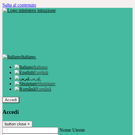
Salta al contenuto
Italiano
Italiano
English
عربى
Shqiptare
Română
Accedi
Accedi
button close
×
Nome Utente