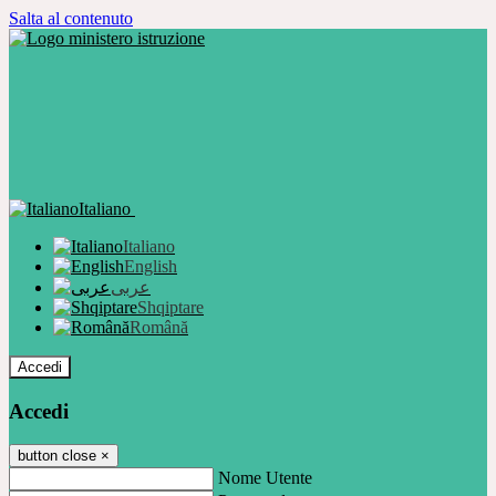
Salta al contenuto
Italiano
Italiano
English
عربى
Shqiptare
Română
Accedi
Accedi
button close
×
Nome Utente