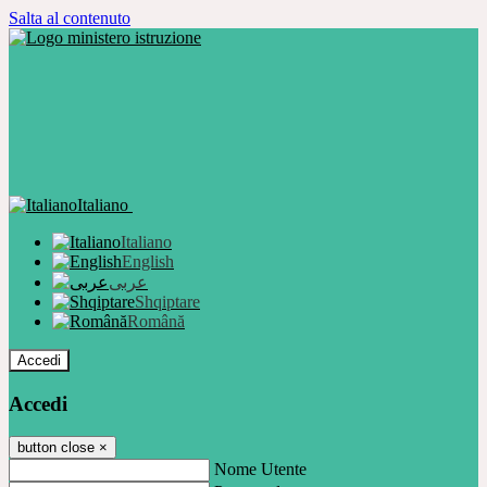
Salta al contenuto
Italiano
Italiano
English
عربى
Shqiptare
Română
Accedi
Accedi
button close
×
Nome Utente