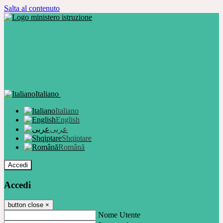
Salta al contenuto
Italiano
Italiano
English
عربى
Shqiptare
Română
Accedi
Accedi
button close
×
Nome Utente