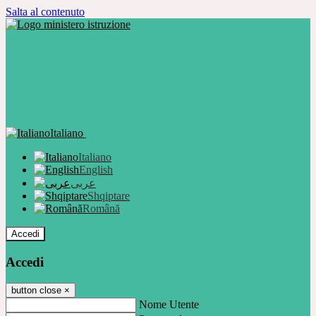
Salta al contenuto
Italiano
Italiano
English
عربى
Shqiptare
Română
Accedi
Accedi
button close
×
Nome Utente