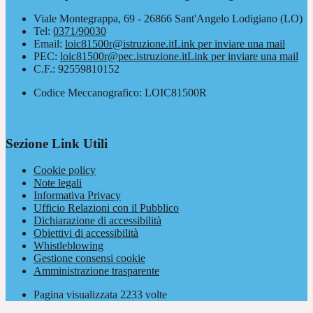
Viale Montegrappa, 69 - 26866 Sant'Angelo Lodigiano (LO)
Tel:
0371/90030
Email:
loic81500r@istruzione.it
Link per inviare una mail
PEC:
loic81500r@pec.istruzione.it
Link per inviare una mail
C.F.: 92559810152
Codice Meccanografico: LOIC81500R
Sezione Link Utili
Cookie policy
Note legali
Informativa Privacy
Ufficio Relazioni con il Pubblico
Dichiarazione di accessibilità
Obiettivi di accessibilità
Whistleblowing
Gestione consensi cookie
Amministrazione trasparente
Pagina visualizzata
2233
volte