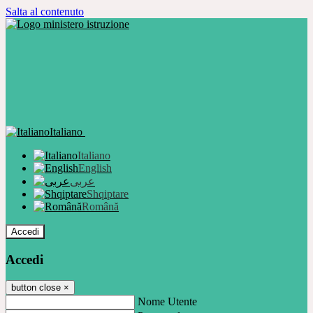
Salta al contenuto
Italiano
Italiano
English
عربى
Shqiptare
Română
Accedi
Accedi
button close
×
Nome Utente