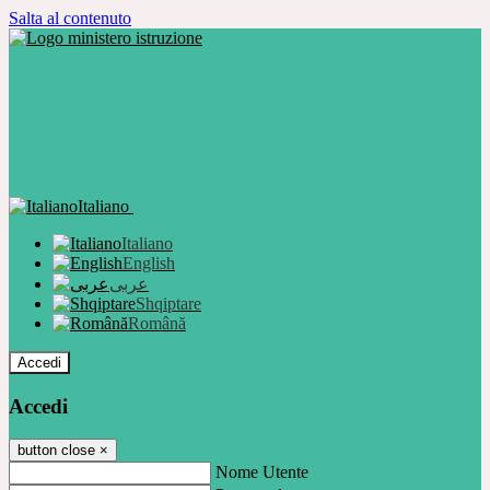
Salta al contenuto
Italiano
Italiano
English
عربى
Shqiptare
Română
Accedi
Accedi
button close
×
Nome Utente