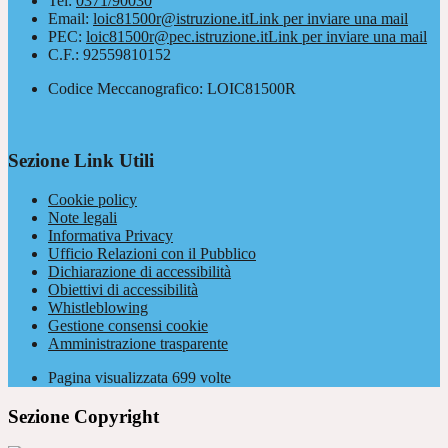
Tel:
0371/90030
Email:
loic81500r@istruzione.it
Link per inviare una mail
PEC:
loic81500r@pec.istruzione.it
Link per inviare una mail
C.F.: 92559810152
Codice Meccanografico: LOIC81500R
Sezione Link Utili
Cookie policy
Note legali
Informativa Privacy
Ufficio Relazioni con il Pubblico
Dichiarazione di accessibilità
Obiettivi di accessibilità
Whistleblowing
Gestione consensi cookie
Amministrazione trasparente
Pagina visualizzata
699
volte
Sezione Copyright