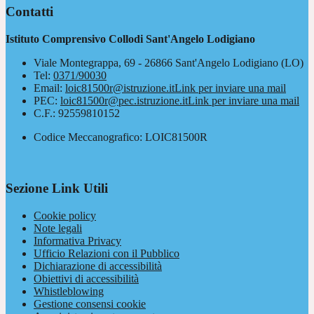
Contatti
Istituto Comprensivo Collodi Sant'Angelo Lodigiano
Viale Montegrappa, 69 - 26866 Sant'Angelo Lodigiano (LO)
Tel:
0371/90030
Email:
loic81500r@istruzione.it
Link per inviare una mail
PEC:
loic81500r@pec.istruzione.it
Link per inviare una mail
C.F.: 92559810152
Codice Meccanografico: LOIC81500R
Sezione Link Utili
Cookie policy
Note legali
Informativa Privacy
Ufficio Relazioni con il Pubblico
Dichiarazione di accessibilità
Obiettivi di accessibilità
Whistleblowing
Gestione consensi cookie