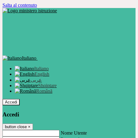
Salta al contenuto
Italiano
Italiano
English
عربى
Shqiptare
Română
Accedi
Accedi
button close
×
Nome Utente