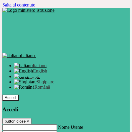
Salta al contenuto
Italiano
Italiano
English
عربى
Shqiptare
Română
Accedi
Accedi
button close
×
Nome Utente