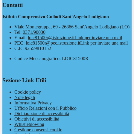
Contatti
Istituto Comprensivo Collodi Sant'Angelo Lodigiano
Viale Montegrappa, 69 - 26866 Sant'Angelo Lodigiano (LO)
Tel:
0371/90030
Email:
loic81500r@istruzione.it
Link per inviare una mail
PEC:
loic81500r@pec.istruzione.it
Link per inviare una mail
C.F.: 92559810152
Codice Meccanografico: LOIC81500R
Sezione Link Utili
Cookie policy
Note legali
Informativa Privacy
Ufficio Relazioni con il Pubblico
Dichiarazione di accessibilità
Obiettivi di accessibilità
Whistleblowing
Gestione consensi cookie