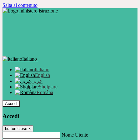
Salta al contenuto
Italiano
Italiano
English
عربى
Shqiptare
Română
Accedi
Accedi
button close
×
Nome Utente