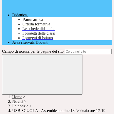
Didattica
Panoramica
Offerta formativa
Le schede didattiche
I progetti delle classi
I progetti di Istituto
Area riservata Docenti
Campo di ricerca per le pagine del sito
Home
>
Novità
>
Le notizie
>
USB SCUOLA - Assemblea online 18 febbraio ore 17-19