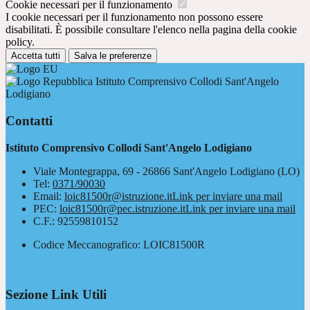
Cookie necessari per il funzionamento
I cookie necessari per il funzionamento non possono essere
disabilitati. È possibile consultare l'elenco nella pagina della cookie
policy.
Accetta tutti
Salva le preferenze
Istituto Comprensivo Collodi Sant'Angelo
Lodigiano
Contatti
Istituto Comprensivo Collodi Sant'Angelo Lodigiano
Viale Montegrappa, 69 - 26866 Sant'Angelo Lodigiano (LO)
Tel:
0371/90030
Email:
loic81500r@istruzione.it
Link per inviare una mail
PEC:
loic81500r@pec.istruzione.it
Link per inviare una mail
C.F.: 92559810152
Codice Meccanografico: LOIC81500R
Sezione Link Utili