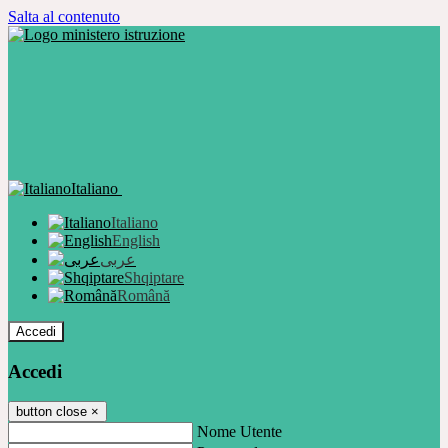
Salta al contenuto
Italiano
Italiano
English
عربى
Shqiptare
Română
Accedi
Accedi
button close
×
Nome Utente