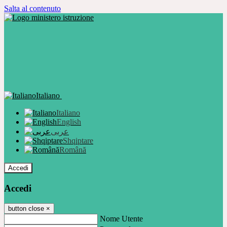
Salta al contenuto
Italiano
Italiano
English
عربى
Shqiptare
Română
Accedi
Accedi
button close
×
Nome Utente