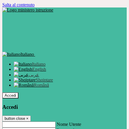
Salta al contenuto
Italiano
Italiano
English
عربى
Shqiptare
Română
Accedi
Accedi
button close
×
Nome Utente