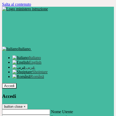
Salta al contenuto
Italiano
Italiano
English
عربى
Shqiptare
Română
Accedi
Accedi
button close
×
Nome Utente