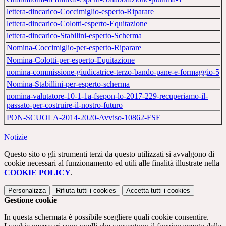
lettera-dincarico-Coccimiglio-esperto-Riparare
lettera-dincarico-Colotti-esperto-Equitazione
lettera-dincarico-Stabilini-esperto-Scherma
Nomina-Coccimiglio-per-esperto-Riparare
Nomina-Colotti-per-esperto-Equitazione
nomina-commissione-giudicatrice-terzo-bando-pane-e-formaggio-5
Nomina-Stabillini-per-esperto-scherma
nomina-valutatore-10-1-1a-fsepon-lo-2017-229-recuperiamo-il-
passato-per-costruire-il-nostro-futuro
PON-SCUOLA-2014-2020-Avviso-10862-FSE
Notizie
Questo sito o gli strumenti terzi da questo utilizzati si avvalgono di
cookie necessari al funzionamento ed utili alle finalità illustrate nella
COOKIE POLICY
.
Personalizza
Rifiuta tutti
i cookies
Accetta tutti
i cookies
Gestione cookie
In questa schermata è possibile scegliere quali cookie consentire.