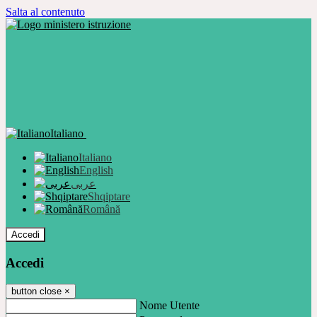
Salta al contenuto
Italiano
Italiano
English
عربى
Shqiptare
Română
Accedi
Accedi
button close
×
Nome Utente