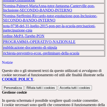
nomina-commissione
Nomina-Palmeri-MariaAnna-tutor-fantasma-Canterville-pon-
Inclusione-SECONDO-BANDO-INTERNO
Nomina-Steffenini-Riccardo-tutor-equitazione-pon-Inclusione-
SECONDO-BANDO-INTERNO
nota-9738-del-31-luglio-2015-pon-per-la-scuola-precisazioni-
partecipazione-cpia
ordine-MePA-Targhe-PON
PROGRAMMA-OPERATIVO-NAZIONALE
pubblicazione-documento-di-stipula
richiesta-preventivo-econ.-preliminare-della-scuola
Notizie
Questo sito o gli strumenti terzi da questo utilizzati si avvalgono di
cookie necessari al funzionamento ed utili alle finalità illustrate nella
COOKIE POLICY
.
Personalizza
Rifiuta tutti
i cookies
Accetta tutti
i cookies
Gestione cookie
In questa schermata è possibile scegliere quali cookie consentire.
I cookie necessari sono quelli che consentono il funzionamento della