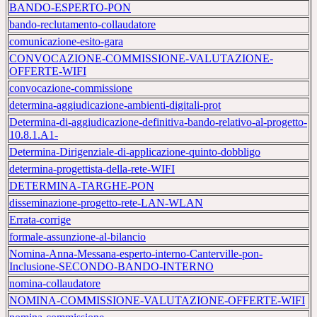
BANDO-ESPERTO-PON
bando-reclutamento-collaudatore
comunicazione-esito-gara
CONVOCAZIONE-COMMISSIONE-VALUTAZIONE-
OFFERTE-WIFI
convocazione-commissione
determina-aggiudicazione-ambienti-digitali-prot
Determina-di-aggiudicazione-definitiva-bando-relativo-al-progetto-
10.8.1.A1-
Determina-Dirigenziale-di-applicazione-quinto-dobbligo
determina-progettista-della-rete-WIFI
DETERMINA-TARGHE-PON
disseminazione-progetto-rete-LAN-WLAN
Errata-corrige
formale-assunzione-al-bilancio
Nomina-Anna-Messana-esperto-interno-Canterville-pon-
Inclusione-SECONDO-BANDO-INTERNO
nomina-collaudatore
NOMINA-COMMISSIONE-VALUTAZIONE-OFFERTE-WIFI