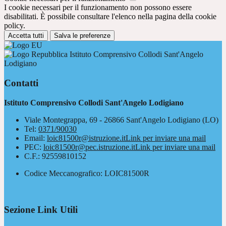
I cookie necessari per il funzionamento non possono essere
disabilitati. È possibile consultare l'elenco nella pagina della cookie
policy.
Accetta tutti
Salva le preferenze
Istituto Comprensivo Collodi Sant'Angelo
Lodigiano
Contatti
Istituto Comprensivo Collodi Sant'Angelo Lodigiano
Viale Montegrappa, 69 - 26866 Sant'Angelo Lodigiano (LO)
Tel:
0371/90030
Email:
loic81500r@istruzione.it
Link per inviare una mail
PEC:
loic81500r@pec.istruzione.it
Link per inviare una mail
C.F.: 92559810152
Codice Meccanografico: LOIC81500R
Sezione Link Utili