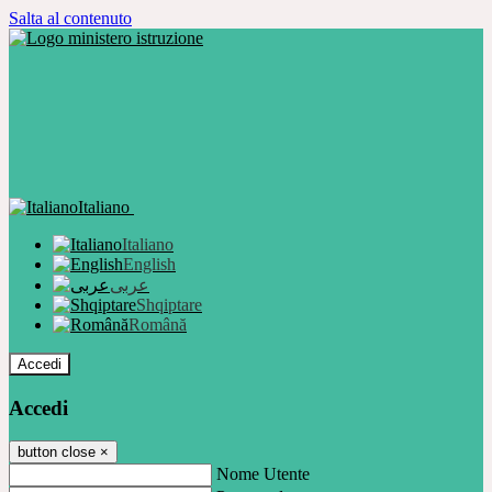
Salta al contenuto
Italiano
Italiano
English
عربى
Shqiptare
Română
Accedi
Accedi
button close
×
Nome Utente