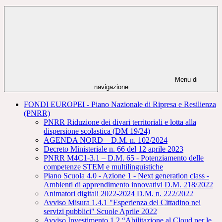
Menu di
navigazione
FONDI EUROPEI - Piano Nazionale di Ripresa e Resilienza
(PNRR)
PNRR Riduzione dei divari territoriali e lotta alla
dispersione scolastica (DM 19/24)
AGENDA NORD – D.M. n. 102/2024
Decreto Ministeriale n. 66 del 12 aprile 2023
PNRR M4C1-3.1 – D.M. 65 - Potenziamento delle
competenze STEM e multilinguistiche
Piano Scuola 4.0 - Azione 1 - Next generation class -
Ambienti di apprendimento innovativi D.M. 218/2022
Animatori digitali 2022-2024 D.M. n. 222/2022
Avviso Misura 1.4.1 "Esperienza del Cittadino nei
servizi pubblici" Scuole Aprile 2022
Avviso Investimento 1.2 “Abilitazione al Cloud per le