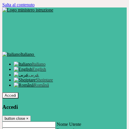
Salta al contenuto
Italiano
Italiano
English
عربى
Shqiptare
Română
Accedi
Accedi
button close
×
Nome Utente