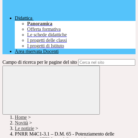
Didattica
Panoramica
Offerta formativa
Le schede didattiche
I progetti delle classi
I progetti di Istituto
Area riservata Docenti
Campo di ricerca per le pagine del sito
Home
>
Novità
>
Le notizie
>
PNRR M4C1-3.1 – D.M. 65 - Potenziamento delle