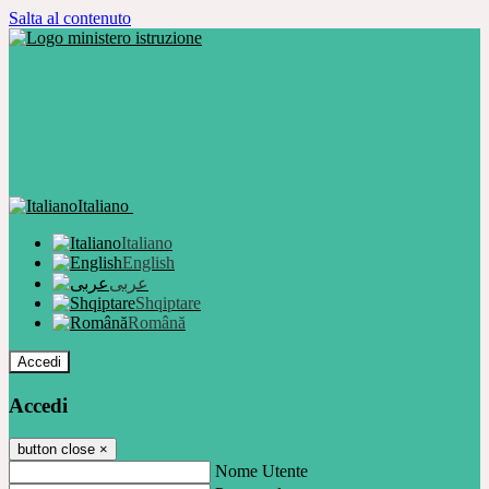
Salta al contenuto
Italiano
Italiano
English
عربى
Shqiptare
Română
Accedi
Accedi
button close
×
Nome Utente