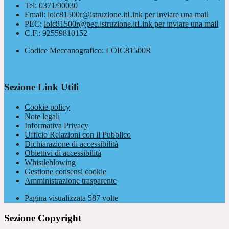
Tel:
0371/90030
Email:
loic81500r@istruzione.it
Link per inviare una mail
PEC:
loic81500r@pec.istruzione.it
Link per inviare una mail
C.F.: 92559810152
Codice Meccanografico: LOIC81500R
Sezione Link Utili
Cookie policy
Note legali
Informativa Privacy
Ufficio Relazioni con il Pubblico
Dichiarazione di accessibilità
Obiettivi di accessibilità
Whistleblowing
Gestione consensi cookie
Amministrazione trasparente
Pagina visualizzata
587
volte
Sezione Copyright