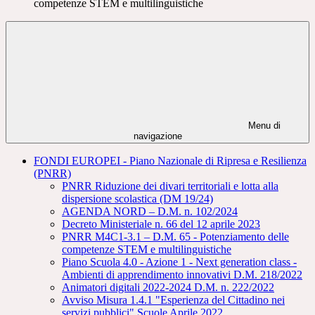
competenze STEM e multilinguistiche
Menu di
navigazione
FONDI EUROPEI - Piano Nazionale di Ripresa e Resilienza
(PNRR)
PNRR Riduzione dei divari territoriali e lotta alla
dispersione scolastica (DM 19/24)
AGENDA NORD – D.M. n. 102/2024
Decreto Ministeriale n. 66 del 12 aprile 2023
PNRR M4C1-3.1 – D.M. 65 - Potenziamento delle
competenze STEM e multilinguistiche
Piano Scuola 4.0 - Azione 1 - Next generation class -
Ambienti di apprendimento innovativi D.M. 218/2022
Animatori digitali 2022-2024 D.M. n. 222/2022
Avviso Misura 1.4.1 "Esperienza del Cittadino nei
servizi pubblici" Scuole Aprile 2022