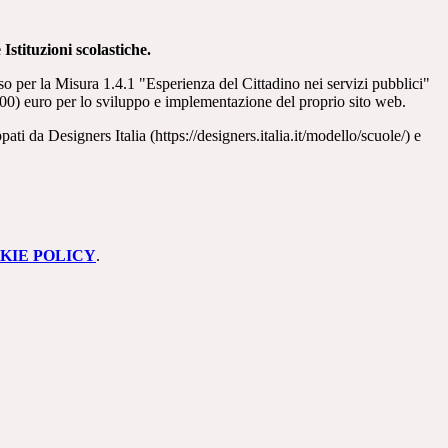
e
Istituzioni scolastiche
.
so per la
Misura
1.4.1 "Esperienza del Cittadino nei servizi pubblici"
/00)
euro per
lo sviluppo e implementazione del proprio sito web.
pati da Designers Italia (
https://designers.italia.it/modell
o/scuole/
) e
KIE POLICY
.