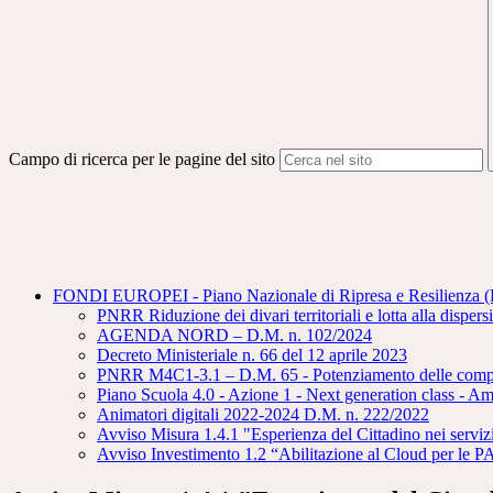
Campo di ricerca per le pagine del sito
FONDI EUROPEI - Piano Nazionale di Ripresa e Resilienza
PNRR Riduzione dei divari territoriali e lotta alla disper
AGENDA NORD – D.M. n. 102/2024
Decreto Ministeriale n. 66 del 12 aprile 2023
PNRR M4C1-3.1 – D.M. 65 - Potenziamento delle compe
Piano Scuola 4.0 - Azione 1 - Next generation class - A
Animatori digitali 2022-2024 D.M. n. 222/2022
Avviso Misura 1.4.1 "Esperienza del Cittadino nei serviz
Avviso Investimento 1.2 “Abilitazione al Cloud per le 