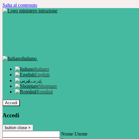
Salta al contenuto
Italiano
Italiano
English
عربى
Shqiptare
Română
Accedi
Accedi
button close
×
Nome Utente