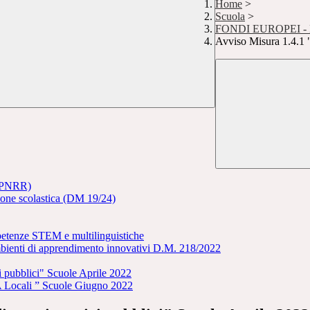
Home
>
Scuola
>
FONDI EUROPEI - Pia
Avviso Misura 1.4.1 "
 (PNRR)
sione scolastica (DM 19/24)
tenze STEM e multilinguistiche
mbienti di apprendimento innovativi D.M. 218/2022
i pubblici" Scuole Aprile 2022
PA Locali ” Scuole Giugno 2022