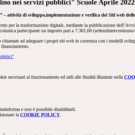
ino nei servizi pubblici" Scuole Aprile 2022
i”
–
attività di
sviluppo,implementazione e verifica dei Siti web dell
ento
per
la
trasformazione digitale, mediante la pubblicazione dell’Avvi
scolastica partecipante un importo pari a 7.301,00 (settemilatrecentouno
 chiamate ad adeguare i propri siti web in
coerenza con i modelli svilup
i finanziamento.
ubblici"
kie necessari al funzionamento ed utili alle finalità illustrate nella
COO
attaforma e non è possibile disabilitarli.
isionare la
COOKIE POLICY
.