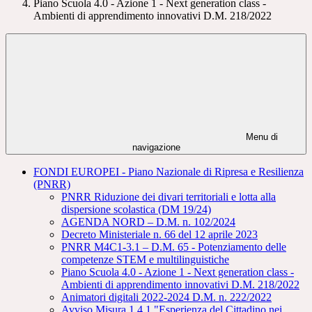
Piano Scuola 4.0 - Azione 1 - Next generation class -
Ambienti di apprendimento innovativi D.M. 218/2022
Menu di
navigazione
FONDI EUROPEI - Piano Nazionale di Ripresa e Resilienza
(PNRR)
PNRR Riduzione dei divari territoriali e lotta alla
dispersione scolastica (DM 19/24)
AGENDA NORD – D.M. n. 102/2024
Decreto Ministeriale n. 66 del 12 aprile 2023
PNRR M4C1-3.1 – D.M. 65 - Potenziamento delle
competenze STEM e multilinguistiche
Piano Scuola 4.0 - Azione 1 - Next generation class -
Ambienti di apprendimento innovativi D.M. 218/2022
Animatori digitali 2022-2024 D.M. n. 222/2022
Avviso Misura 1.4.1 "Esperienza del Cittadino nei