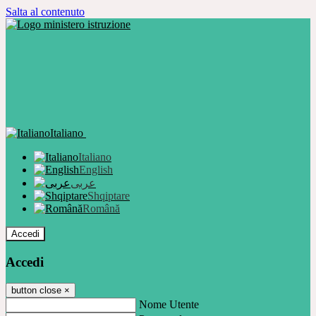
Salta al contenuto
Italiano
Italiano
English
عربى
Shqiptare
Română
Accedi
Accedi
button close
×
Nome Utente