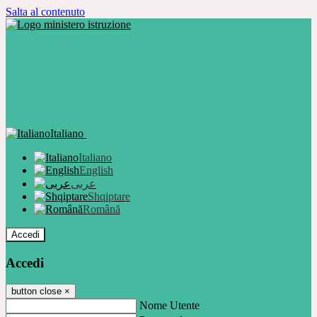
Salta al contenuto
Italiano
Italiano
English
عربى
Shqiptare
Română
Accedi
Accedi
button close
×
Nome Utente