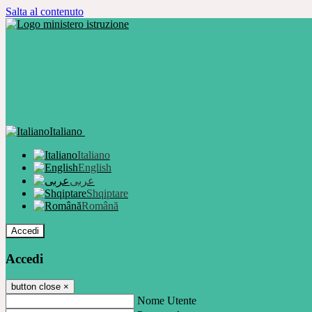
Salta al contenuto
Italiano
Italiano
English
عربى
Shqiptare
Română
Accedi
Accedi
button close
×
Nome Utente