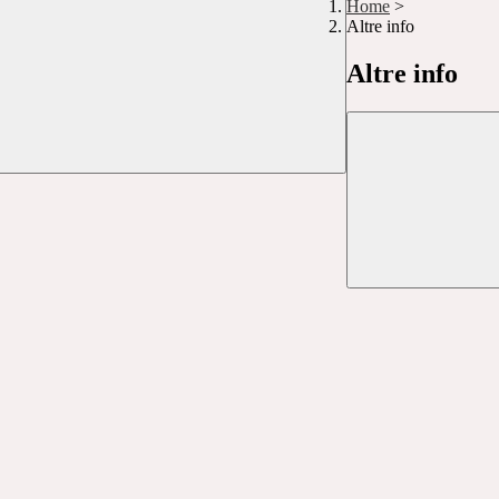
Home
>
Altre info
Altre info