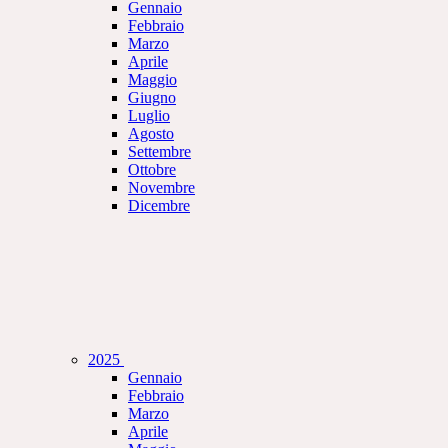
Gennaio
Febbraio
Marzo
Aprile
Maggio
Giugno
Luglio
Agosto
Settembre
Ottobre
Novembre
Dicembre
2025
Gennaio
Febbraio
Marzo
Aprile