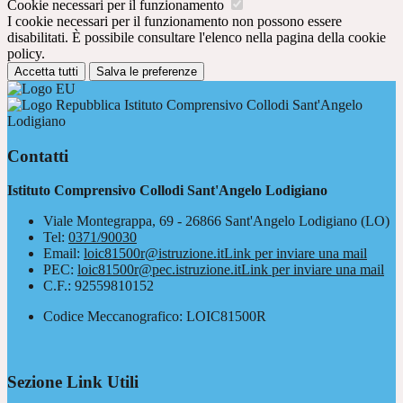
Cookie necessari per il funzionamento
I cookie necessari per il funzionamento non possono essere
disabilitati. È possibile consultare l'elenco nella pagina della cookie
policy.
Accetta tutti
Salva le preferenze
Istituto Comprensivo Collodi Sant'Angelo
Lodigiano
Contatti
Istituto Comprensivo Collodi Sant'Angelo Lodigiano
Viale Montegrappa, 69 - 26866 Sant'Angelo Lodigiano (LO)
Tel:
0371/90030
Email:
loic81500r@istruzione.it
Link per inviare una mail
PEC:
loic81500r@pec.istruzione.it
Link per inviare una mail
C.F.: 92559810152
Codice Meccanografico: LOIC81500R
Sezione Link Utili