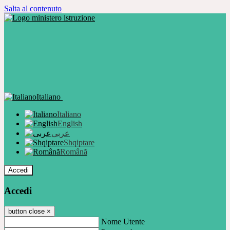
Salta al contenuto
Italiano
Italiano
English
عربى
Shqiptare
Română
Accedi
Accedi
button close
×
Nome Utente