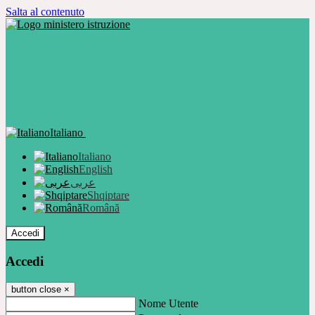
Salta al contenuto
Italiano
Italiano
English
عربى
Shqiptare
Română
Accedi
Accedi
button close
×
Nome Utente