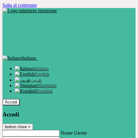
Salta al contenuto
Italiano
Italiano
English
عربى
Shqiptare
Română
Accedi
Accedi
button close
×
Nome Utente