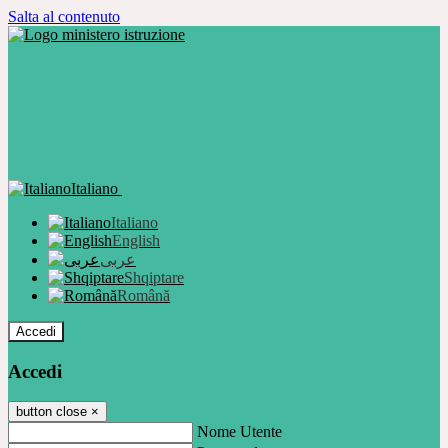
Salta al contenuto
Italiano
Italiano
English
عربى
Shqiptare
Română
Accedi
Accedi
button close
×
Nome Utente