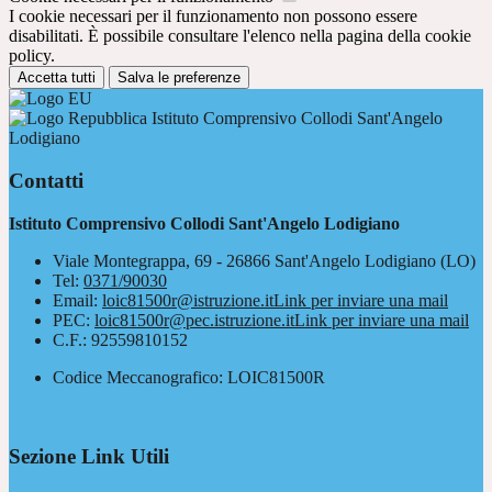
I cookie necessari per il funzionamento non possono essere
disabilitati. È possibile consultare l'elenco nella pagina della cookie
policy.
Accetta tutti
Salva le preferenze
Istituto Comprensivo Collodi Sant'Angelo
Lodigiano
Contatti
Istituto Comprensivo Collodi Sant'Angelo Lodigiano
Viale Montegrappa, 69 - 26866 Sant'Angelo Lodigiano (LO)
Tel:
0371/90030
Email:
loic81500r@istruzione.it
Link per inviare una mail
PEC:
loic81500r@pec.istruzione.it
Link per inviare una mail
C.F.: 92559810152
Codice Meccanografico: LOIC81500R
Sezione Link Utili