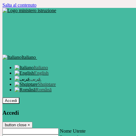
Salta al contenuto
Italiano
Italiano
English
عربى
Shqiptare
Română
Accedi
Accedi
button close
×
Nome Utente