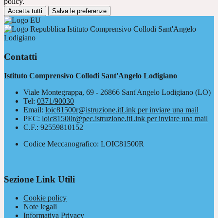
policy.
Accetta tutti
Salva le preferenze
Istituto Comprensivo Collodi Sant'Angelo
Lodigiano
Contatti
Istituto Comprensivo Collodi Sant'Angelo Lodigiano
Viale Montegrappa, 69 - 26866 Sant'Angelo Lodigiano (LO)
Tel:
0371/90030
Email:
loic81500r@istruzione.it
Link per inviare una mail
PEC:
loic81500r@pec.istruzione.it
Link per inviare una mail
C.F.: 92559810152
Codice Meccanografico: LOIC81500R
Sezione Link Utili
Cookie policy
Note legali
Informativa Privacy