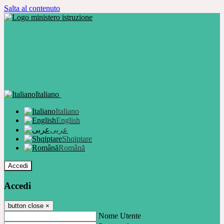
Salta al contenuto
Italiano
Italiano
English
عربى
Shqiptare
Română
Accedi
Accedi
button close
×
Nome Utente