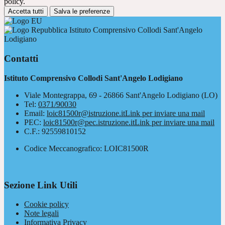
policy.
Accetta tutti
Salva le preferenze
Istituto Comprensivo Collodi Sant'Angelo
Lodigiano
Contatti
Istituto Comprensivo Collodi Sant'Angelo Lodigiano
Viale Montegrappa, 69 - 26866 Sant'Angelo Lodigiano (LO)
Tel:
0371/90030
Email:
loic81500r@istruzione.it
Link per inviare una mail
PEC:
loic81500r@pec.istruzione.it
Link per inviare una mail
C.F.: 92559810152
Codice Meccanografico: LOIC81500R
Sezione Link Utili
Cookie policy
Note legali
Informativa Privacy