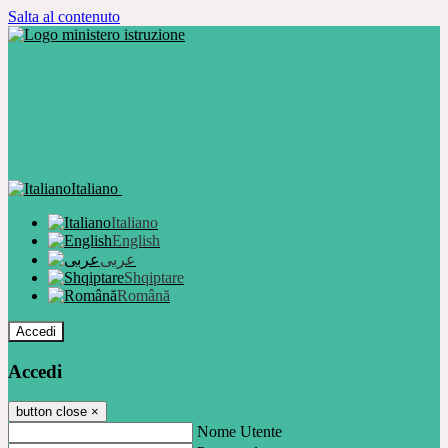
Salta al contenuto
Italiano
Italiano
English
عربى
Shqiptare
Română
Accedi
Accedi
button close
×
Nome Utente