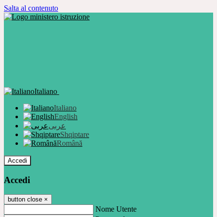
Salta al contenuto
Italiano
Italiano
English
عربى
Shqiptare
Română
Accedi
Accedi
button close
×
Nome Utente