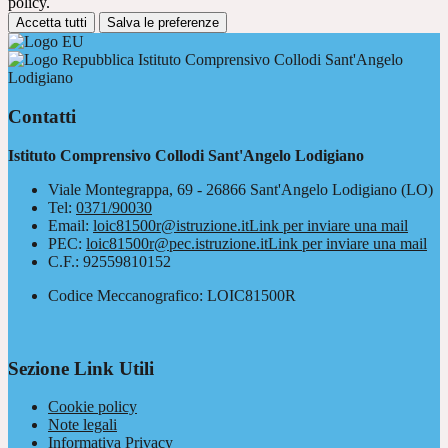
policy.
Accetta tutti
Salva le preferenze
Istituto Comprensivo Collodi Sant'Angelo
Lodigiano
Contatti
Istituto Comprensivo Collodi Sant'Angelo Lodigiano
Viale Montegrappa, 69 - 26866 Sant'Angelo Lodigiano (LO)
Tel:
0371/90030
Email:
loic81500r@istruzione.it
Link per inviare una mail
PEC:
loic81500r@pec.istruzione.it
Link per inviare una mail
C.F.: 92559810152
Codice Meccanografico: LOIC81500R
Sezione Link Utili
Cookie policy
Note legali
Informativa Privacy