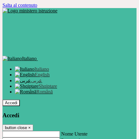
Salta al contenuto
Italiano
Italiano
English
عربى
Shqiptare
Română
Accedi
Accedi
button close
×
Nome Utente