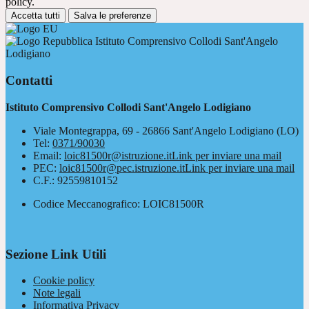
policy.
Accetta tutti
Salva le preferenze
Istituto Comprensivo Collodi Sant'Angelo
Lodigiano
Contatti
Istituto Comprensivo Collodi Sant'Angelo Lodigiano
Viale Montegrappa, 69 - 26866 Sant'Angelo Lodigiano (LO)
Tel:
0371/90030
Email:
loic81500r@istruzione.it
Link per inviare una mail
PEC:
loic81500r@pec.istruzione.it
Link per inviare una mail
C.F.: 92559810152
Codice Meccanografico: LOIC81500R
Sezione Link Utili
Cookie policy
Note legali
Informativa Privacy