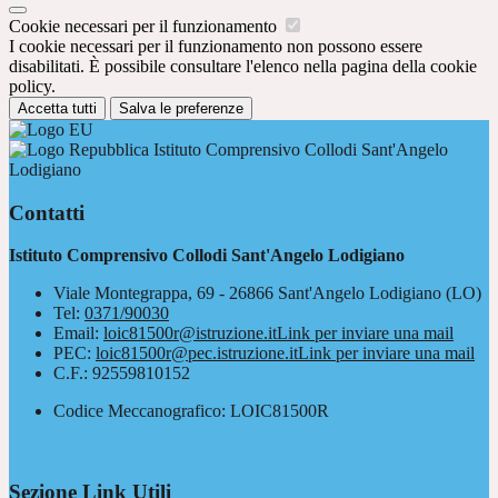
Cookie necessari per il funzionamento
I cookie necessari per il funzionamento non possono essere
disabilitati. È possibile consultare l'elenco nella pagina della cookie
policy.
Accetta tutti
Salva le preferenze
Istituto Comprensivo Collodi Sant'Angelo
Lodigiano
Contatti
Istituto Comprensivo Collodi Sant'Angelo Lodigiano
Viale Montegrappa, 69 - 26866 Sant'Angelo Lodigiano (LO)
Tel:
0371/90030
Email:
loic81500r@istruzione.it
Link per inviare una mail
PEC:
loic81500r@pec.istruzione.it
Link per inviare una mail
C.F.: 92559810152
Codice Meccanografico: LOIC81500R
Sezione Link Utili