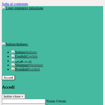
Salta al contenuto
Italiano
Italiano
English
عربى
Shqiptare
Română
Accedi
Accedi
button close
×
Nome Utente