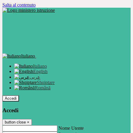
Salta al contenuto
Italiano
Italiano
English
عربى
Shqiptare
Română
Accedi
Accedi
button close
×
Nome Utente