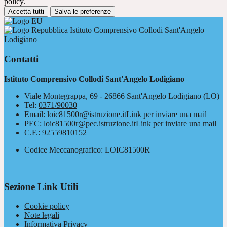
policy.
Accetta tutti
Salva le preferenze
Istituto Comprensivo Collodi Sant'Angelo
Lodigiano
Contatti
Istituto Comprensivo Collodi Sant'Angelo Lodigiano
Viale Montegrappa, 69 - 26866 Sant'Angelo Lodigiano (LO)
Tel:
0371/90030
Email:
loic81500r@istruzione.it
Link per inviare una mail
PEC:
loic81500r@pec.istruzione.it
Link per inviare una mail
C.F.: 92559810152
Codice Meccanografico: LOIC81500R
Sezione Link Utili
Cookie policy
Note legali
Informativa Privacy