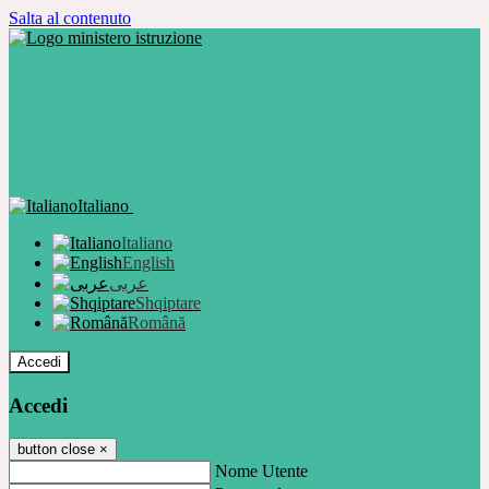
Salta al contenuto
Italiano
Italiano
English
عربى
Shqiptare
Română
Accedi
Accedi
button close
×
Nome Utente