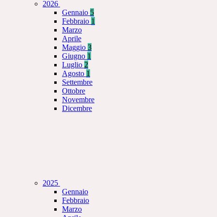
2026
Gennaio
5
Febbraio
1
Marzo
Aprile
Maggio
3
Giugno
1
Luglio
2
Agosto
1
Settembre
Ottobre
Novembre
Dicembre
2025
Gennaio
Febbraio
Marzo