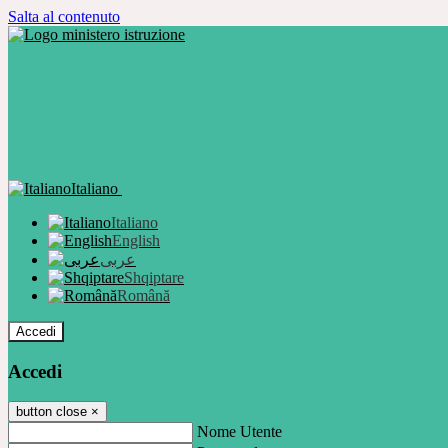
Salta al contenuto
Italiano
Italiano
English
عربى
Shqiptare
Română
Accedi
Accedi
button close
×
Nome Utente