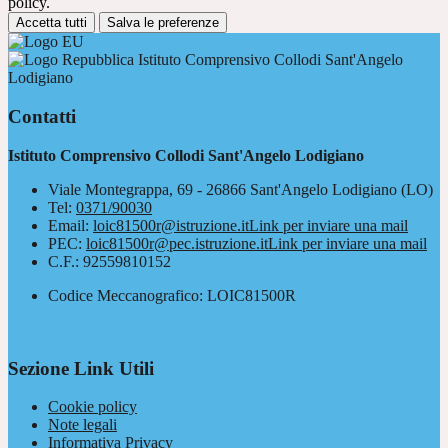
policy.
Accetta tutti
Salva le preferenze
Istituto Comprensivo Collodi Sant'Angelo
Lodigiano
Contatti
Istituto Comprensivo Collodi Sant'Angelo Lodigiano
Viale Montegrappa, 69 - 26866 Sant'Angelo Lodigiano (LO)
Tel:
0371/90030
Email:
loic81500r@istruzione.it
Link per inviare una mail
PEC:
loic81500r@pec.istruzione.it
Link per inviare una mail
C.F.: 92559810152
Codice Meccanografico: LOIC81500R
Sezione Link Utili
Cookie policy
Note legali
Informativa Privacy