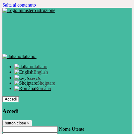
Salta al contenuto
Italiano
Italiano
English
عربى
Shqiptare
Română
Accedi
Accedi
button close
×
Nome Utente