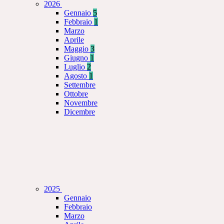
2026
Gennaio
5
Febbraio
1
Marzo
Aprile
Maggio
3
Giugno
1
Luglio
2
Agosto
1
Settembre
Ottobre
Novembre
Dicembre
2025
Gennaio
Febbraio
Marzo