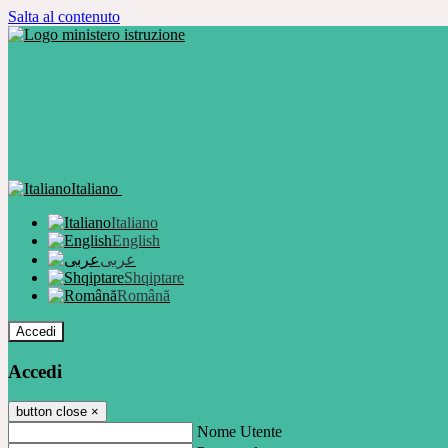
Salta al contenuto
Italiano
Italiano
English
عربى
Shqiptare
Română
Accedi
Accedi
button close
×
Nome Utente