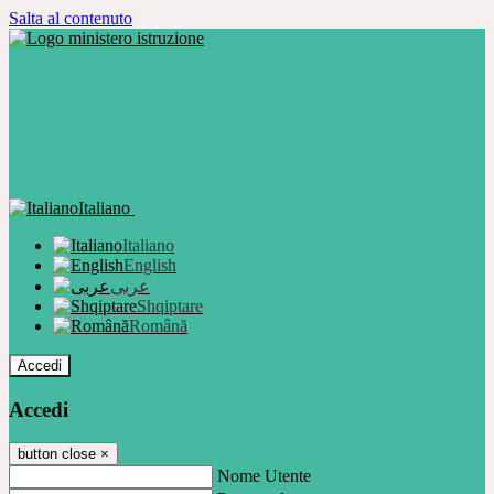
Salta al contenuto
Italiano
Italiano
English
عربى
Shqiptare
Română
Accedi
Accedi
button close
×
Nome Utente