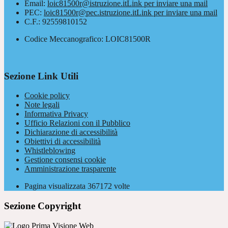
Email:
loic81500r@istruzione.it
Link per inviare una mail
PEC:
loic81500r@pec.istruzione.it
Link per inviare una mail
C.F.: 92559810152
Codice Meccanografico: LOIC81500R
Sezione Link Utili
Cookie policy
Note legali
Informativa Privacy
Ufficio Relazioni con il Pubblico
Dichiarazione di accessibilità
Obiettivi di accessibilità
Whistleblowing
Gestione consensi cookie
Amministrazione trasparente
Pagina visualizzata
367172
volte
Sezione Copyright