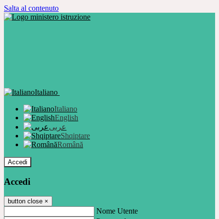
Salta al contenuto
Italiano
Italiano
English
عربى
Shqiptare
Română
Accedi
Accedi
button close
×
Nome Utente